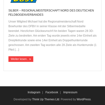
SILBER – REGIONALMEISTERSCHAFT NORD DES DEUTSCHEN
FELDBOGENVERBANDES
Unser Mitglied Michael hat die Regionalmeisterschaft Nord
Bowhunter des DFBV in seiner Klasse mit der Silbermedaille
beendet. Herzlichen Glückwunsch!! An beiden Tagen waren 28 3D-
Ziele zu bestreiten. Am ersten Tag wurde jeweils eine 14er Einheit als
Dreipfeilrunde sowie eine 14er Einheit als Doppelhunterrunde
geschossen. Am zweiten Tag wurden alle 28 Ziele als Hunterrunde (1
Pfeil […]
Weiter lesen..
Instagram
Facebook
Impressum
Developed by
Think Up Themes Ltd
. Powered by
WordPress
.