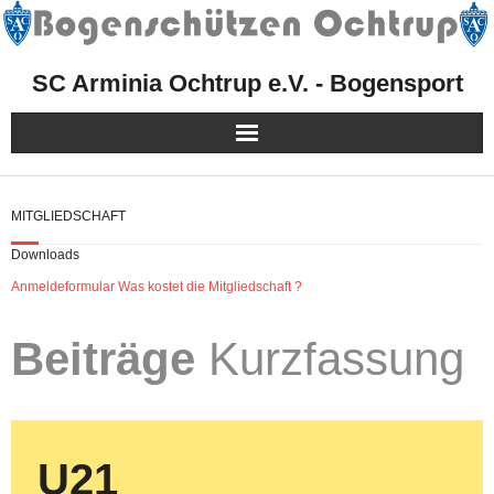
SC Arminia Ochtrup e.V. - Bogensport
Herzlich Willkommen!
MITGLIEDSCHAFT
Mitgliedschaft
Downloads
Anmeldeformular
Was kostet die Mitgliedschaft ?
Sport
Beiträge
Kurzfassung
Kurse, Events & Aktionen
Presse
Facebook
U21