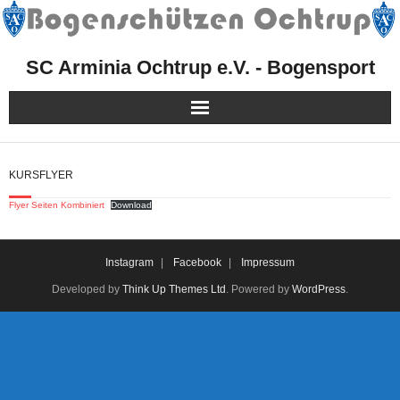
SC Arminia Ochtrup e.V. - Bogensport
Herzlich Willkommen!
KURSFLYER
Mitgliedschaft
Flyer Seiten Kombiniert
Download
Sport
Instagram
Facebook
Impressum
Kurse, Events & Aktionen
Developed by
Think Up Themes Ltd
. Powered by
WordPress
.
Presse
Facebook