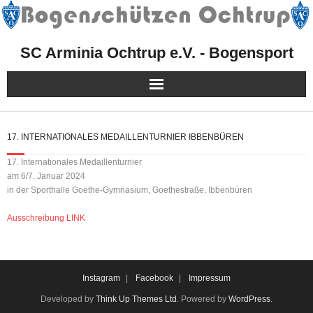
SC Arminia Ochtrup e.V. - Bogensport
Herzlich Willkommen!
17. INTERNATIONALES MEDAILLENTURNIER IBBENBÜREN
Mitgliedschaft
17. Internationales Medaillenturnier
am 6/7. Januar 2024
Sport
in der Sporthalle Goethe-Gymnasium, Goethestraße, Ibbenbüren
Ausschreibung LINK
Kurse, Events & Aktionen
Presse
Instagram
Facebook
Impressum
Facebook
Developed by
Think Up Themes Ltd
. Powered by
WordPress
.