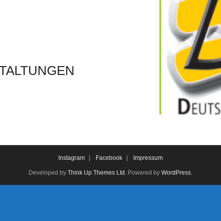
TALTUNGEN
Instagram
Facebook
Impressum
Developed by
Think Up Themes Ltd
. Powered by
WordPress
.