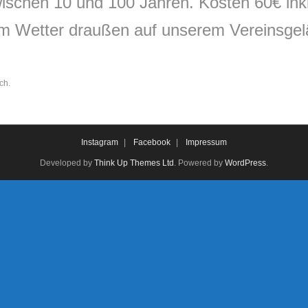
zwischen 10 und 100 Jahren.
Kosten 60€ inkl
dem Wetter
draußen
auf unserem Vereinsgelä
ch.
Instagram
Facebook
Impressum
Developed by
Think Up Themes Ltd
. Powered by
WordPress
.