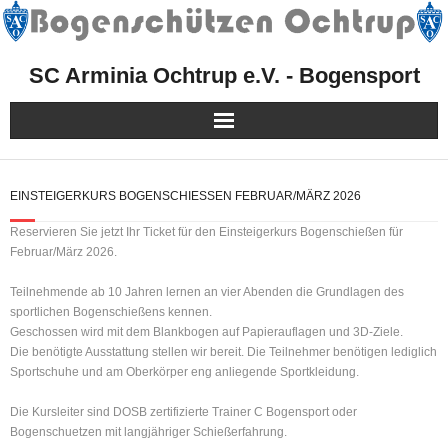
SC Arminia Ochtrup e.V. - Bogensport
Herzlich Willkommen!
EINSTEIGERKURS BOGENSCHIESSEN FEBRUAR/MÄRZ 2026
Mitgliedschaft
Reservieren Sie jetzt Ihr Ticket für den Einsteigerkurs Bogenschießen für
Februar/März 2026.
Sport
Teilnehmende ab 10 Jahren lernen an vier Abenden die Grundlagen des
sportlichen Bogenschießens kennen.
Kurse, Events & Aktionen
Geschossen wird mit dem Blankbogen auf Papierauflagen und 3D-Ziele.
Die benötigte Ausstattung stellen wir bereit. Die Teilnehmer benötigen lediglich
Presse
Sportschuhe und am Oberkörper eng anliegende Sportkleidung.
Die Kursleiter sind DOSB zertifizierte Trainer C Bogensport oder
Facebook
Bogenschuetzen mit langjähriger Schießerfahrung.