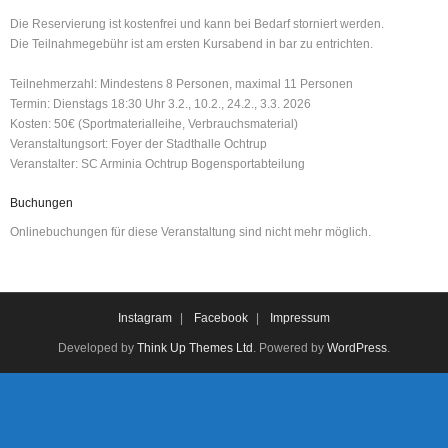
Instagram
Die Reservierung ist kostenfrei und kann bei Bedarf storniert werden.
Die Teilnahmegebühr ist am ersten Kursabend in bar zu entrichten.
Teilnehmerzahl: Mindestens 8 Personen, maximal 11 Personen
Termin: Dienstags 18:30 Uhr 3.2., 10.2., 24.2., 3.3. 2026
Kosten: 50€ (Sportmaterialleihe, Verbrauchsmaterial)
Veranstaltungsort: Foyer der Stadthalle Ochtrup
Veranstalter: SC Arminia Ochtrup Bogensportabteilung
Buchungen
Onlinebuchungen für diese Veranstaltung sind nicht mehr möglich.
Instagram
Facebook
Impressum
Developed by
Think Up Themes Ltd
. Powered by
WordPress
.