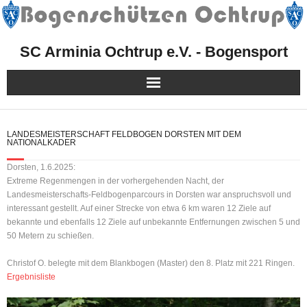
SC Arminia Ochtrup e.V. - Bogensport
Herzlich Willkommen!
LANDESMEISTERSCHAFT FELDBOGEN DORSTEN MIT DEM
NATIONALKADER
Mitgliedschaft
Dorsten, 1.6.2025:
Extreme Regenmengen in der vorhergehenden Nacht, der
Sport
Landesmeisterschafts-Feldbogenparcours in Dorsten war anspruchsvoll und
interessant gestellt. Auf einer Strecke von etwa 6 km waren 12 Ziele auf
Kurse, Events & Aktionen
bekannte und ebenfalls 12 Ziele auf unbekannte Entfernungen zwischen 5 und
50 Metern zu schießen.
Presse
Christof O. belegte mit dem Blankbogen (Master) den 8. Platz mit 221 Ringen.
Ergebnisliste
Facebook