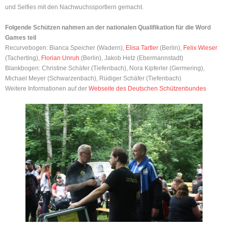
und Selfies mit den Nachwuchssportlern gemacht.
Folgende Schützen nahmen an der nationalen Qualifikation für die Word
Games teil
Recurvebogen: Bianca Speicher (Wadern),
Elisa Tartler
(Berlin),
Felix Wieser
(Tacherting),
Florian Unruh
(Berlin), Jakob Hetz (Ebermannstadt)
Blankbogen: Christine Schäfer (Tiefenbach), Nora Kipferler (Germering),
Michael Meyer (Schwarzenbach), Rüdiger Schäfer (Tiefenbach)
Weitere Informationen auf der
Webseite des Deutschen Schützenbundes