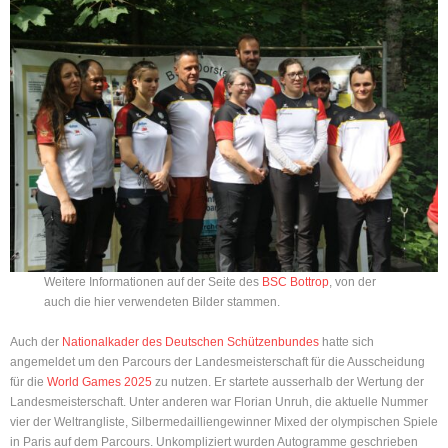
Instagram
Weitere Informationen auf der Seite des
BSC Bottrop
, von der
auch die hier verwendeten Bilder stammen.
Auch der
Nationalkader des Deutschen Schützenbundes
hatte sich
angemeldet um den Parcours der Landesmeisterschaft für die Ausscheidung
für die
World Games 2025
zu nutzen. Er startete ausserhalb der Wertung der
Landesmeisterschaft. Unter anderen war Florian Unruh, die aktuelle Nummer
vier der Weltrangliste, Silbermedailliengewinner Mixed der olympischen Spiele
in Paris auf dem Parcours. Unkompliziert wurden Autogramme geschrieben