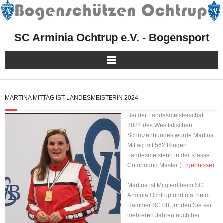
SC Arminia Ochtrup e.V. - Bogensport
Herzlich Willkommen!
MARTINA MITTAG IST LANDESMEISTERIN 2024
Mitgliedschaft
Bei der Landesmeisterschaft
2024 des Westfälischen
Sport
Schützenbundes wurde Martina
Mittag mit 562 Ringen
Landesmeisterin in der Klasse
Kurse, Events & Aktionen
Compound Master (
Ergebnisse
).
Presse
Martina ist Mitglied beim SC
Arminia Ochtrup und u.a. beim
Hammer SC 08, für den Sie seit
Facebook
mehreren Jahren auch bei